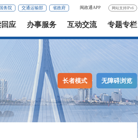
闽政通APP
国务院
交通运输部
省政府
网站支持IPv6
读回应
办事服务
互动交流
专题专栏
长者模式
无障碍浏览