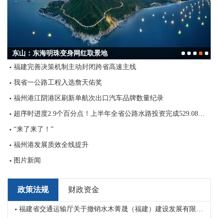
东山：东海明珠变身网红取景地
福建完善决策机制主动封闭跨省高速主线
福建港口江西推介会在南昌举办
2024年全省交通运输成绩单出炉！
2024，交卷！
古田：路景产相融，日子越过越红火
我省一公路工程入选詹天佑奖
福州港江阴港区刷新单航次出口汽车品牌数量纪录
超序时进度2.9个百分点！上半年全省公路水路投资完成529.08亿元
“来了来了！”
福州港发展质效全线提升
图片新闻
政策法规
财政资金
域重点项目资金预算（第一批）的通知
福建省交通运输厅关于撤销水木菁晟（福建）建设发展有限公司路基路面养护乙级资质证书的决定书