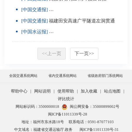
[中国交通报]
厦金大桥观音山互通主线桥拱肋合龙
[中国交通报]
福建田安高速广平隧道左洞贯通
[中国水运报]
全国首个自动化码头抵港直装海铁联运
<<
上一页
下一页
>>
全国交通系统网站
省内交通系统网站
省级政府部门系统网站
帮助中心
|
网站说明
|
使用帮助
|
加入收藏
|
站点地图
|
评比统计
网站标识码：3500000018
闽公网安备：35000899002号
闽ICP备11011339号-28
地址：福州市东水路18号
联系电话：0591-87077103
中文域名：福建省交通运输厅.政务
闽ICP备11011339号-31