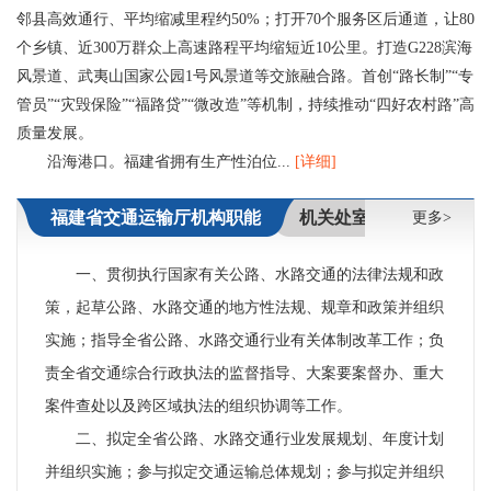
邻县高效通行、平均缩减里程约50%；打开70个服务区后通道，让80
个乡镇、近300万群众上高速路程平均缩短近10公里。打造G228滨海
风景道、武夷山国家公园1号风景道等交旅融合路。首创“路长制”“专
管员”“灾毁保险”“福路贷”“微改造”等机制，持续推动“四好农村路”高
质量发展。
沿海港口。福建省拥有生产性泊位...
[详细]
福建省交通运输厅机构职能
机关处室
直属单位
更多>
一、贯彻执行国家有关公路、水路交通的法律法规和政
策，起草公路、水路交通的地方性法规、规章和政策并组织
实施；指导全省公路、水路交通行业有关体制改革工作；负
责全省交通综合行政执法的监督指导、大案要案督办、重大
案件查处以及跨区域执法的组织协调等工作。
二、拟定全省公路、水路交通行业发展规划、年度计划
并组织实施；参与拟定交通运输总体规划；参与拟定并组织