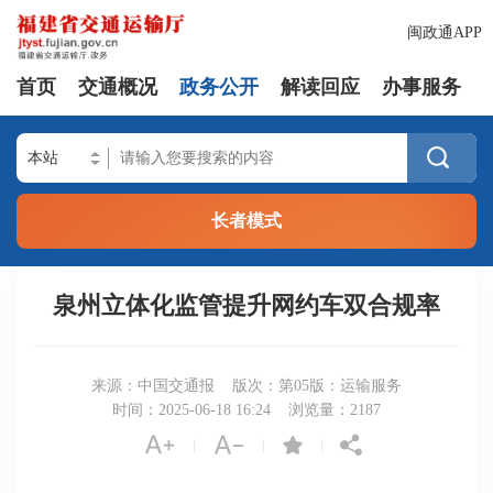
闽政通APP
首页
交通概况
政务公开
解读回应
办事服务

长者模式
泉州立体化监管提升网约车双合规率
来源：中国交通报
版次：第05版：运输服务
时间：2025-06-18 16:24
浏览量：
2187




|
|
|