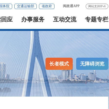
闽政通APP
国务院
交通运输部
省政府
网站支持IPv6
读回应
办事服务
互动交流
专题专栏
长者模式
无障碍浏览