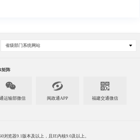
省级部门系统网站
体矩阵



通运输部微信
闽政通APP
福建交通微信
60浏览器9.1版本及以上，且IE内核9.0及以上。