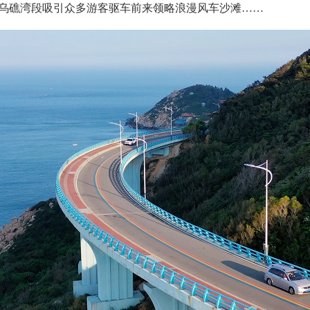
路乌礁湾段吸引众多游客驱车前来领略浪漫风车沙滩……