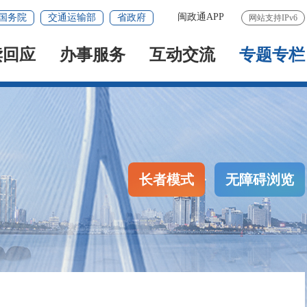
闽政通APP
国务院
交通运输部
省政府
网站支持IPv6
读回应
办事服务
互动交流
专题专栏
长者模式
无障碍浏览