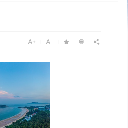





|
|
|
|