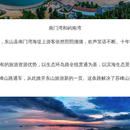
南门湾和屿南湾
东山县南门湾海堤上游客依然熙熙攘攘，欢声笑语不断。十年
的旅游资源优势，以生态环岛路全线贯通为基，以滨海生态景观
苏峰山路通车，从此掀开东山旅游新的一页。这条路解决了苏峰