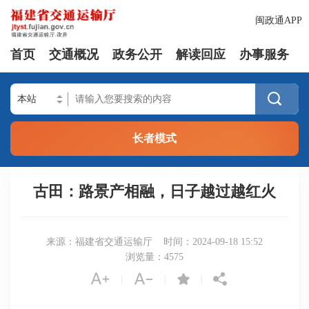
闽政通APP
首页
交通概况
政务公开
解读回应
办事服务

长者模式
古田：路景产相融，日子越过越红火
来源：福建省交通运输厅
时间：2024-09-18 15:52
浏览量：
4575




|
|
|