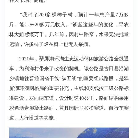
各大市场、商超。
“我种了200多棵柿子树，预计一年总产量7万多
斤，能带来20多万元收入。”谈起这些年的变化，果农
林大姐感慨万千。几年前，因村中路窄，水果无法批量
运输，许多柿子烂在树上也无人采摘。
2021年，翠屏湖环湖生态运动休闲旅游公路全线通
车，为利洋村带来了改变的契机。该公路是古田县沿湖
乡镇通往普通国省干线“纵五线”的重要组成路段，是翠
屏湖环湖网格局的重要补充，主线和支线按二级公路标
准建设，双向两车道，设计时速40公里，路面结构采用
彩色沥青混凝土路面，兼具国际马拉松赛道、自行车赛
道、人行慢道等功能。