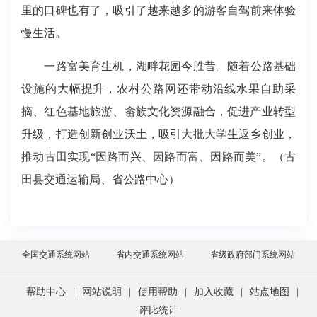
里的口碑也有了，
吸引了
越来越多的游客
自驾前来体验
慢生活
。
一路富美育生机，湖畔
花园今胜昔。
随着
公路基础
设施
的
大幅提升，农村公路网还带动沿线水果自助采
摘、红色基地旅游、畲族文化资源融合，促进产业转型
升级，打造创新创业沃土，吸引大批大学生返乡创业
，
推动古田
实现“因路而兴
、
因路而富
、
因路而美”。
（古
田县交通运输局、省公路中心）
全国交通系统网站
省内交通系统网站
省级政府部门系统网站
帮助中心
|
网站说明
|
使用帮助
|
加入收藏
|
站点地图
|
评比统计