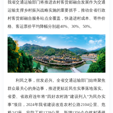
我省交通运输部门将推进农村客货邮融合发展作为交通
运输支撑乡村振兴战略实施的重要抓手，推动全省行政
村客货邮融合服务站点全覆盖，快递进村成本、寄件价
格、客运票价平均降幅分别超40%、30%、50%。
利民之事，丝发必兴。全省交通运输部门始终聚焦
群众最关心的身边事，推进更贴近民生实事落地落实。
省委、省政府连年将“四好农村路”建设列入“为民办实
事”项目，2024年我省建设改造农村公路2104公里、危
桥242座、安防工程1228公里，新增1356个自然村通硬