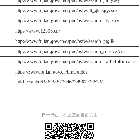
http://www.fujian.gov.cn/cspuc/bsfw/search_jttdlysky
http://www.fujian.gov.cn/cspuc/bsfw/jtt_glslzjryzscx
http://www.fujian.gov.cn/cspuc/bsfw/search_jttyszfry
https://www.12306.cn/
http://www.fujian.gov.cn/cspuc/bsfw/search_ptgllk
http://www.fujian.gov.cn/cspuc/bsfw/search_serviceArea
http://www.fujian.gov.cn/cspuc/bsfw/search_trafficInformation
https://zwfw.fujian.gov.cn/bmGuide?
unid=ccabbe6246f3467994693d967c996324
扫一扫在手机上查看当前页面