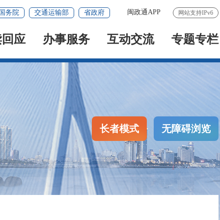
闽政通APP
国务院
交通运输部
省政府
网站支持IPv6
读回应
办事服务
互动交流
专题专栏
长者模式
无障碍浏览