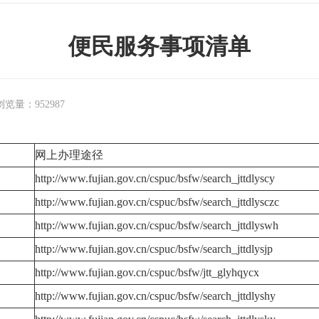
便民服务事项清单
浏览量：
952987
网上办理途径
http://www.fujian.gov.cn/cspuc/bsfw/search_jttdlyscy
http://www.fujian.gov.cn/cspuc/bsfw/search_jttdlysczc
http://www.fujian.gov.cn/cspuc/bsfw/search_jttdlyswh
http://www.fujian.gov.cn/cspuc/bsfw/search_jttdlysjp
http://www.fujian.gov.cn/cspuc/bsfw/jtt_glyhqycx
http://www.fujian.gov.cn/cspuc/bsfw/search_jttdlyshy