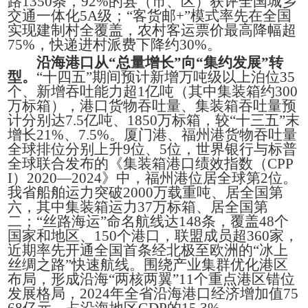
路1350条，92%的县（市、区）获评全国城乡
交通一体化5A级；“客货邮+”模式率先在全国
实现建制村全覆盖，农村客运票价最高降幅超
75%，快递进村派费下降约30%。
沿海港口从“总量增长”向“集约发展”转
型。
“十四五”期间预计新增万吨级以上泊位35
个、新增吞吐能力超1亿吨（其中集装箱约300
万标箱），港口货物吞吐量、集装箱吞吐量预
计分别达7.5亿吨、1850万标箱，较“十三五”末
增长21%、7.5%。厦门港、福州港货物吞吐量
全球排位分别上升9位、5位，世界银行与标普
全球联合发布的《集装箱港口绩效指数（CPP
I）2020—2024》中，福州港位居全球第2位。
我省船舶运力突破2000万载重吨、居全国第
六，其中集装箱运力37万标箱、居全国第
二；“丝路海运”命名航线达148条，覆盖48个
国家和地区、150个港口，联盟成员超360家，
近期率先开通全国首条经北极至欧洲的“冰上
丝绸之路”快速航线。围绕产业集群优化港区
布局，形成沿海“两核两翼”11个重点港区错位
发展格局，2024年全省沿海港口经济增加值75
68亿元、占沿海地区GDP的15.3%。