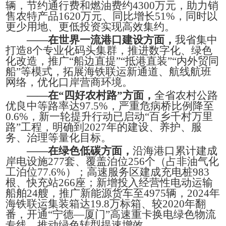
辆，节约通行费和燃油费约4300万元，助力销
售农特产品1620万元、同比增长51%，同时以
更少用地、更低投资实现高效集约。
——在世界一流港口建设方面，
我省集中
打造8个专业化码头集群，推进数字化、绿色
化改造，推广“船边直提”“抵港直装”“内外贸同
船”等模式，拓展海铁联运新通道、航线航班
网络，优化口岸营商环境。
——在“四好农村路”方面，
全省农村公路
优良中等路率达97.5%，严重危病桥比例降至
0.6%，新一轮提升行动已启动“百乡千村万里
路”工程，明确到2027年的建设、养护、服
务、治理等量化目标。
——在绿色低碳方面，
沿海港口累计建成
岸电设施277套、覆盖泊位256个（占非油气化
工泊位77.6%）；高速服务区建成充电桩983
根、快充站266座；新增投入经营性电动运输
船舶24艘，推广新能源货车至4975辆，2024年
海铁联运集装箱达19.8万标箱、较2020年翻
番，开通“宁德—厦门”高速重卡换电绿色物流
专线，推动绿色转型提速增效。