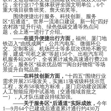
位，全行业17个集体获评全国文明单位，6个
重大项目获鲁班奖、詹天佑奖等。
围绕便捷出行服务、科技创新、服务
区“后通道”、世界一流港口建设、新一轮“四好
农村路”提升行动、绿色低碳交通等热点问
题，会上逐一进行了介绍。
——在提升便捷出行方面，
福州、厦门地
铁迈入“由线成网”，公共汽电车、微循环公
交、定制客运、机场巴士等多层次供给不断完
善，建成“司机之家”等超150个、出租汽车司
机服务站206个，全省累计减免高速通行费228
亿元，服务区“福农优品馆”“闽台好物馆”等场
景提升自驾品质。
——在科技创新方面，
“十四五”围绕行业
需求开展235项攻关，实施11项省级科技示范
工程，发布58项地方标准，厦门启动建设国家
人工智能应用中试基地（交通领域首批之
一），人才队伍建设持续加强。
——关于服务区“后通道”实际成效，
今年
1—9月64个已建成后通道累计通行约430万