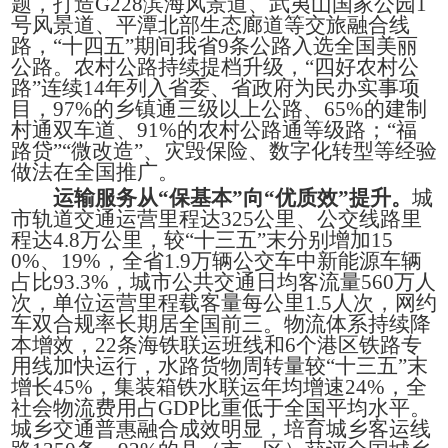
题，打造G228滨海风景道、武夷山国家公园1
号风景道、平潭北部生态廊道等交旅融合线
路，“十四五”期间我省9条公路入选全国美丽
公路。农村公路持续提档升级，“四好农村公
路”连续14年列入省委、省政府为民办实事项
目，97%的乡镇通三级以上公路、65%的建制
村通双车道、91%的农村公路通等级路；“福
路贷”“微改造”、灾毁保险、数字化转型等经验
做法在全国推广。
运输服务从“保基本”向“优质效”提升。
城
市轨道交通运营里程达325公里、公交线路里
程达4.8万公里，较“十三五”末分别增加15
0%、19%，全省1.9万辆公交车中新能源车辆
占比93.3%，城市公共交通日均客流量560万人
次，单位运营里程载客量每公里1.5人次，网约
车双合规率长期居全国前三。物流体系持续降
本增效，22条海铁联运班线和6个港区铁路专
用线加快运行，水路货物周转量较“十三五”末
增长45%，集装箱铁水联运年均增速24%，全
社会物流费用占GDP比重低于全国平均水平。
城乡交通普惠融合成效明显，培育城乡客运线