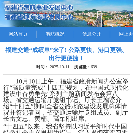
网站首页
港航概况
信息公开
网上
福建交通“成绩单”来了! 公路更快、港口更强、
出行更便捷！
时间：
2025-10-11
浏览量：
639
10月10日上午，福建省政府新闻办公室举
行“高质量完成‘十四五’规划，在中国式现代化
建设中奋勇争先”系列主题新闻发布会第八
场。省交通运输厅党组书记、厅长王增贤介
绍“十四五”期间全省公路水路建设发展总体情
况并答记者问，省交通运输厅党组成员、副厅
长雷文忠、黄楠、高军刚出席。
“十四五”以来，我省坚持以习近平新时代中国
特色社会主义思想为指导，深入贯彻落实习近