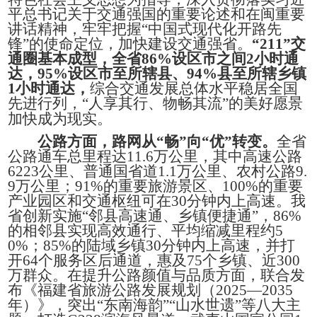
平总书记关于交通强国的重要论述和在闽重要
讲话精神，牢牢把握“中国式现代化开路先
锋”的使命定位，加快建设交通强省。
“211”交
通圈基本成型，全省86%设区市之间2小时通
达，95%设区市至所辖县、94%县至所辖乡镇
1小时通达，
综合交通发展总体水平稳居全国
先进行列，“人享其行、物畅其流”的美好愿景
加快成为现实。
公路方面，路网从“畅”向“优”转变。
全省
公路通车总里程达11.6万公里，其中高速公路
6223公里、普通国省道1.1万公里、农村公路9.
9万公里；91%的重要旅游景区、100%的重要
产业园区和交通枢纽可在30分钟内上高速。我
省创新实施“邻县高速通、乡镇便捷通”，86%
的相邻县实现高效通行、平均缩减里程约5
0%；85%的陆域乡镇30分钟内上高速，并打
开64个服务区后通道，惠及75个乡镇、近300
万群众。在提升公路颜值与品质方面，联合发
布《福建省旅游公路发展规划（2025—2035
年）》，突出“东南海韵”“山水世遗”等八大主