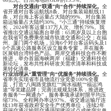
对台交通由“联通”向“合作”持续深化。
全
省开通对台客运航线8条、对台集装箱航线11
条，对台海上客运量占大陆的99%、对台集装
箱运输量占大陆约30%。“小三通”持续恢复增
长，2024年客运量137万人次、增长79%。我
省推出交通运输惠台举措：65周岁及以上台胞
在我省可免费乘坐城市轨道交通和公交；在福
州、厦门两个机场，沿海6个对台客运码头及1
0个高速公路服务区设立服务专窗，并在服务
区展销台湾特色产品。两岸交通科技合作不断
推进，举办首届海峡两岸（福建）交通科技创
新论坛，发布共性科研攻关需求清单和科技成
果转化清单。
行业治理从“重管理”向“优服务”持续强化。
全
省率先实现省市县物流行业党委100%全覆
盖，打造“八闽路党旗红”“闽水福航”“福运鸿
途”等党建品牌；完善法规规划体系，推进政
务服务“一网通办”，服务事项承诺时限平均压
缩73%、全程网办率达97%。省交通运输厅连
续13年获省政府安全生产优秀单位，连续2年
获评交通运输部交通强国建设试点成效突出单